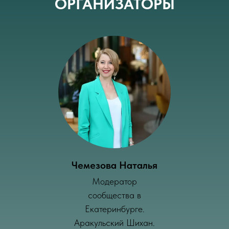
ОРГАНИЗАТОРЫ
Чемезова Наталья
Модератор
сообщества в
Екатеринбурге.
Аракульский Шихан.