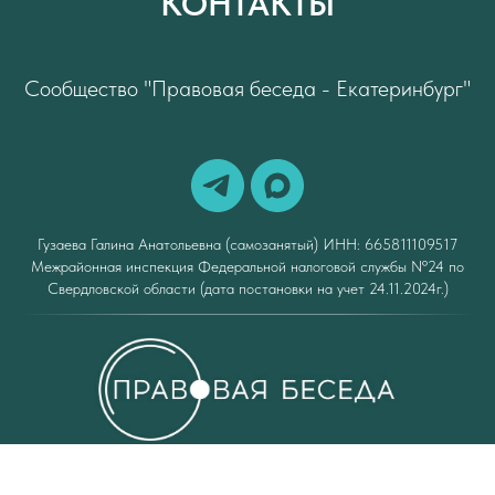
КОНТАКТЫ
Сообщество "Правовая беседа - Екатеринбург"
Гузаева Галина Анатольевна (самозанятый) ИНН: 665811109517
Межрайонная инспекция Федеральной налоговой службы Nº24 по
Свердловской области (дата постановки на учет 24.11.2024г.)